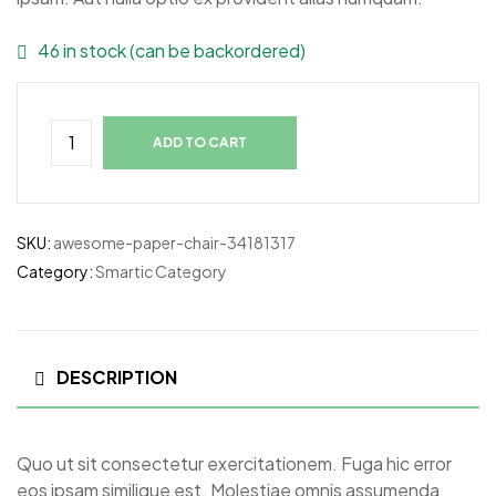
46 in stock (can be backordered)
ADD TO CART
SKU:
awesome-paper-chair-34181317
Category:
Smartic Category
DESCRIPTION
Quo ut sit consectetur exercitationem. Fuga hic error
eos ipsam similique est. Molestiae omnis assumenda