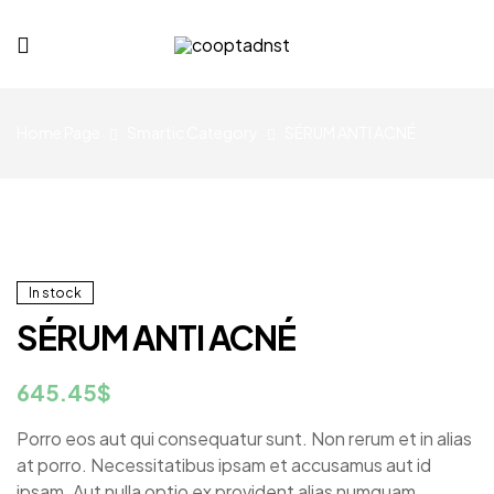
cooptadnst.com
Home Page
Smartic Category
SÉRUM ANTI ACNÉ
In stock
SÉRUM ANTI ACNÉ
645.45
$
Porro eos aut qui consequatur sunt. Non rerum et in alias
at porro. Necessitatibus ipsam et accusamus aut id
ipsam. Aut nulla optio ex provident alias numquam.